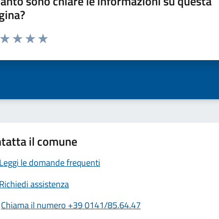
anto sono chiare le informazioni su questa
gina?
a da 1 a 5 stelle la pagina
ta 1 stelle su 5
Valuta 2 stelle su 5
Valuta 3 stelle su 5
Valuta 4 stelle su 5
Valuta 5 stelle su 5
tatta il comune
Leggi le domande frequenti
Richiedi assistenza
Chiama il numero +39 0141/85.64.47