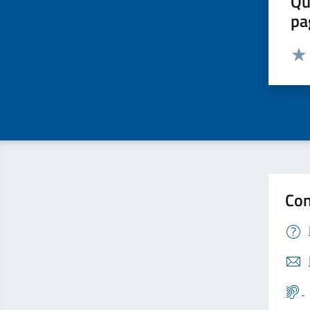
Qu
pa
Valut
Valu
Con