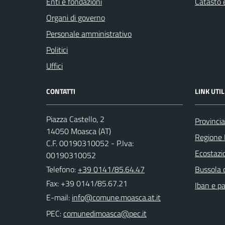
Enti e fondazioni
Catasto e
Organi di governo
Personale amministrativo
Politici
Uffici
CONTATTI
LINK UTIL
Piazza Castello, 2
Provincia
14050 Moasca (AT)
Regione
C.F. 00190310052 - P.Iva:
Ecostazi
00190310052
Telefono:
+39 0141/85.64.47
Bussola 
Fax: +39 0141/85.67.21
Iban e p
E-mail:
PEC: