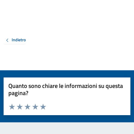
Indietro
Quanto sono chiare le informazioni su questa
pagina?
Valuta da 1 a 5 stelle la pagina
Valuta 1 stelle su 5
Valuta 2 stelle su 5
Valuta 3 stelle su 5
Valuta 4 stelle su 5
Valuta 5 stelle su 5