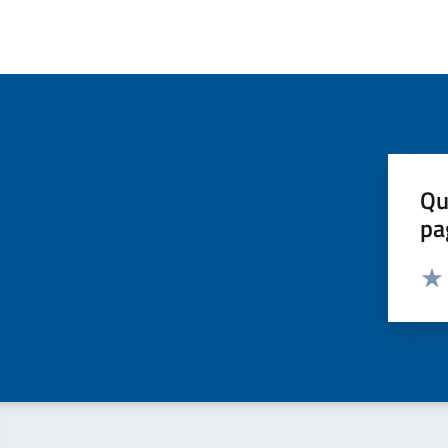
Qu
pa
Valut
Valu