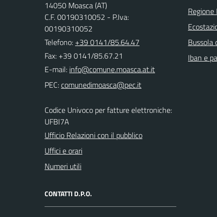
14050 Moasca (AT)
Regione
C.F. 00190310052 - P.Iva:
Ecostazi
00190310052
Telefono:
+39 0141/85.64.47
Bussola 
Fax: +39 0141/85.67.21
Iban e p
E-mail:
PEC:
Codice Univoco per fatture elettroniche:
UFBI7A
Ufficio Relazioni con il pubblico
Uffici e orari
Numeri utili
CONTATTI D.P.O.