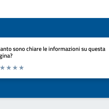
anto sono chiare le informazioni su questa
gina?
a da 1 a 5 stelle la pagina
ta 1 stelle su 5
Valuta 2 stelle su 5
Valuta 3 stelle su 5
Valuta 4 stelle su 5
Valuta 5 stelle su 5